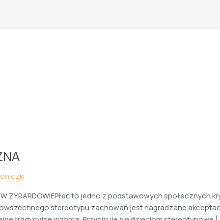
ZNA
toniczki
YRARDOWIEPłeć to jedno z podstawowych społecznych kryter
do powszechnego stereotypu zachowań jest nagradzane akceptac
lejne tradycyjne wzorce. Przypisuje się dzieciom stereotypowe [