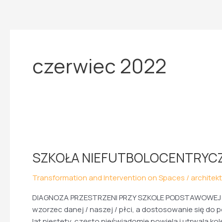
Skip
to
content
czerwiec 2022
SZKOŁA
NIEFUTBOLOCENTRYCZNA
SZKOŁA NIEFUTBOLOCENTRYC
Transformation and Intervention on Spaces
/
architek
DIAGNOZA PRZESTRZENI PRZY SZKOLE PODSTAWOWEJ W Z
wzorzec danej / naszej / płci, a dostosowanie się 
lat niestety, często nieświadomie powiela i utrwala ko